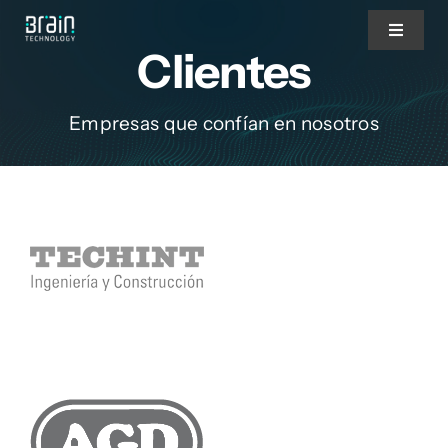
Saltar
Toggle
al
Clientes
Navigat
contenido
Nosotros
Empresas que confían en nosotros
Servicios
Partners
Clientes
Blog
Blog del CEO