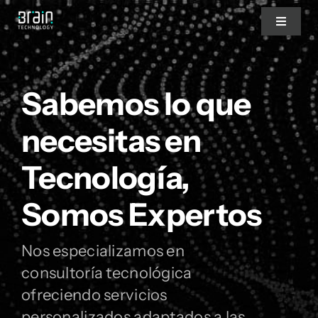
Saltar
Toggle
al
Navigat
contenido
Nosotros
Sabemos lo que
Servicios
necesitas en
Tecnología,
Partners
Somos Expertos
Clientes
Nos especializamos en
Blog
consultoría tecnológica
ofreciendo servicios
Blog del CEO
personalizados adaptados a las