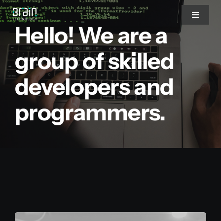
Saltar
Toggle
al
Hello! We are a
Navigat
contenido
Nosotros
group of skilled
developers and
Servicios
programmers.
Partners
Clientes
Blog
Blog del CEO